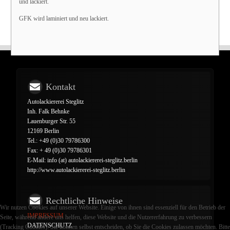
und lackiert.
GFK wird laminiert und neu lackiert.
Kontakt
Autolackiererei Steglitz
Inh. Falk Behnke
Lauenburger Str. 55
12169 Berlin
Tel.: +49 (0)30 79786300
Fax: + 49 (0)30 79786301
E-Mail: info (at) autolackiererei-steglitz.berlin
http://www.autolackiererei-steglitz.berlin
Rechtliche Hinweise
Wir nutzen Cookies auf unserer Website. Einige von ihnen sind essenziell für den Betrieb der
IMPRESSUM
Seite, während andere uns helfen, diese Website und die Nutzererfahrung zu verbessern
DATENSCHUTZ
(Tracking Cookies). Sie können selbst entscheiden, ob Sie die Cookies zulassen möchten. Bitte