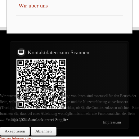
Wir über uns
Kontaktdaten zum Scannen
Wir nutzen Cookies auf unserer Website. Einige von ihnen sind essenziell für den Betrieb der
Seite, während andere uns helfen, diese Website und die Nutzererfahrung zu verbessern
(Tracking Cookies). Sie können selbst entscheiden, ob Sie die Cookies zulassen möchten. Bitte
beachten Sie, dass bei einer Ablehnung womöglich nicht mehr alle Funktionalitäten der Seite
zur Verfügung stehen.
(c) 2021 Autolackiererei-Steglitz
Impressum
Akzeptieren
Ablehnen
Weitere Informationen